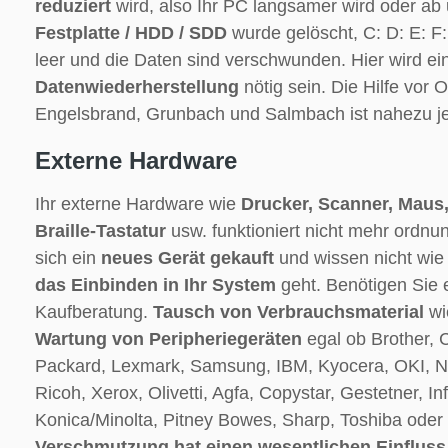
reduziert
wird, also Ihr PC langsamer wird oder ab 
Festplatte / HDD / SDD
wurde gelöscht, C: D: E: F:
leer und die Daten sind verschwunden. Hier wird e
Datenwiederherstellung
nötig sein. Die Hilfe vor O
Engelsbrand, Grunbach und Salmbach ist nahezu je
Externe Hardware
Ihr externe Hardware wie
Drucker, Scanner, Maus,
Braille-Tastatur
usw. funktioniert nicht mehr ordn
sich ein
neues Gerät gekauft
und wissen nicht wie
das Einbinden in Ihr System
geht. Benötigen Sie
Kaufberatung.
Tausch von Verbrauchsmaterial
wi
Wartung von Peripheriegeräten
egal ob Brother, 
Packard, Lexmark, Samsung, IBM, Kyocera, OKI, N
Ricoh, Xerox, Olivetti, Agfa, Copystar, Gestetner, I
Konica/Minolta, Pitney Bowes, Sharp, Toshiba oder 
Verschmutzung hat einen wesentlichen Einfluss 